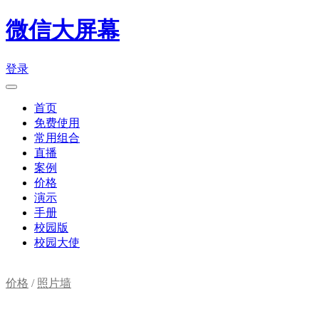
微信大屏幕
登录
首页
免费使用
常用组合
直播
案例
价格
演示
手册
校园版
校园大使
价格
/
照片墙
购物车(
0
)