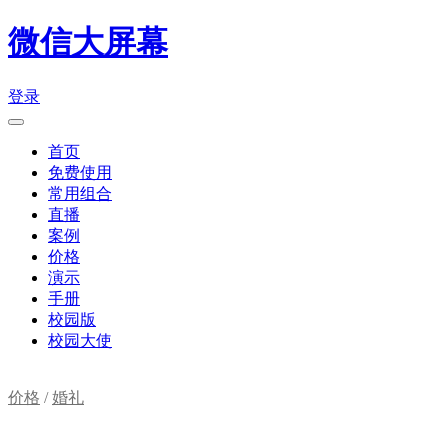
微信大屏幕
登录
首页
免费使用
常用组合
直播
案例
价格
演示
手册
校园版
校园大使
价格
/
婚礼
购物车(
0
)