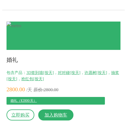
婚礼
包含产品：
3D签到墙[按天]
，
对对碰[按天]
，
许愿树[按天]
，
抽奖
[按天]
，
抢红包[按天]
2800.00
/天
原价:2800.00
婚礼（¥2800/天）
立即购买
加入购物车