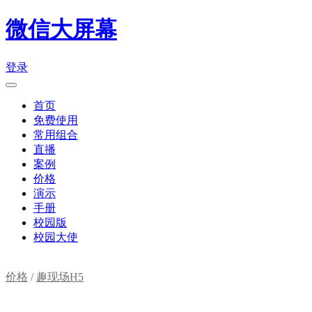
微信大屏幕
登录
首页
免费使用
常用组合
直播
案例
价格
演示
手册
校园版
校园大使
价格
/
趣现场H5
购物车(
0
)