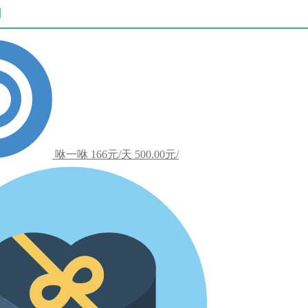
用
咻一咻
166元/天
500.00元/