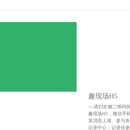
趣现场H5
<--请扫左侧二维码
趣现场H5，微信手
发消息上墙、参与各
记录中心：记录你参