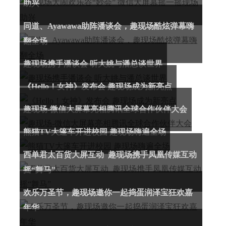
助兴
同道、Ayawawa助阵潘谈会，趣现场酷炫弹幕嗨
翻全场
趣现场携手潘谈会 听大姚与潘总谈世界
《Hello！女神》发布会 趣现场成为新亮点
趣现场-微信大屏幕亮相腾讯全球合作伙伴大会
熊猫TV大篷车开进校园 趣现场嗨遍全场
西单君太百货大屏互动 趣现场携手凤凰传媒互动
摇“舞马”
欢乐万圣节，趣现场邀你一起捣蛋润泽宝狂欢嘉
年华