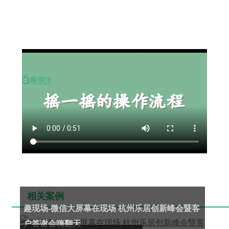
相关案例
趣现场-微信大屏幕在现场 杭州乐居创新峰会暨客
户答谢会嗨翻天