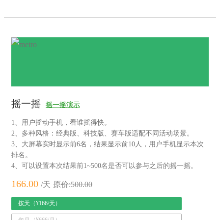
摇一摇
摇一摇演示
1、用户摇动手机，看谁摇得快。
2、多种风格：经典版、科技版、赛车版适配不同活动场景。
3、大屏幕实时显示前6名，结果显示前10人，用户手机显示本次
排名。
4、可以设置本次结果前1~500名是否可以参与之后的摇一摇。
166.00
/天
原价:500.00
按天（¥166/天）
包月（¥666/月）