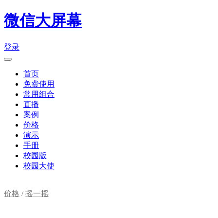
微信大屏幕
登录
首页
免费使用
常用组合
直播
案例
价格
演示
手册
校园版
校园大使
价格
/
摇一摇
购物车(
0
)