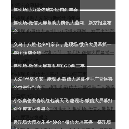
趣现场助力爱依瑞斯经销商年会
趣现场-微信大屏幕助力腾讯大燕网、新京报发布
会
义乌十八腔七夕相亲节，趣现场-微信大屏幕摇一
摇High翻全场
趣现场-微信大屏幕君与EGO两三事
关爱“母婴平安” 趣现场-微信大屏幕携手广誉远将
公益进行到底
小饭桌创业春晚红包满天飞 趣现场-微信大屏幕打
造年度更火爆盛会
趣现场大闹欢乐谷“妙会” 微信大屏幕摇一摇现场