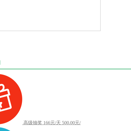
用
高级抽奖
166元/天
500.00元/