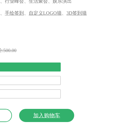
、行业峰会、生活聚会、娱乐演出
、
手绘签到
、
自定义LOGO墙
、
3D签到墙
:500.00
加入购物车