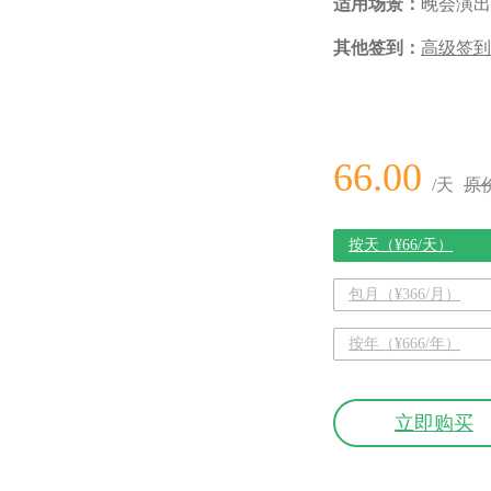
适用场景：
晚会演出
其他签到：
高级签到
66.00
/天
原价
按天（¥66/天）
包月（¥366/月）
按年（¥666/年）
立即购买