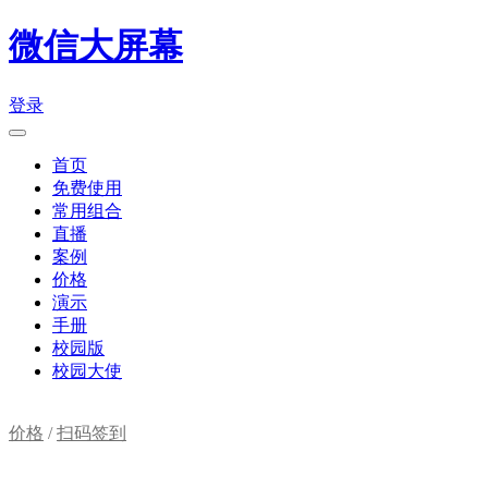
微信大屏幕
登录
首页
免费使用
常用组合
直播
案例
价格
演示
手册
校园版
校园大使
价格
/
扫码签到
购物车(
0
)