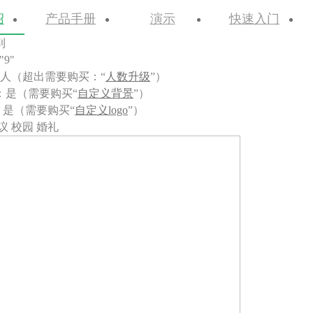
绍
产品手册
演示
快速入门
到
"9"
0人（超出需要购买：“
人数升级
”）
：是（需要购买“
自定义背景
”）
：是（需要购买“
自定义logo
”）
议 校园 婚礼