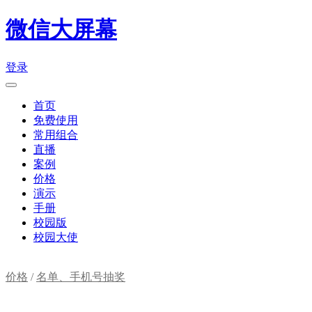
微信大屏幕
登录
首页
免费使用
常用组合
直播
案例
价格
演示
手册
校园版
校园大使
价格
/
名单、手机号抽奖
购物车(
0
)