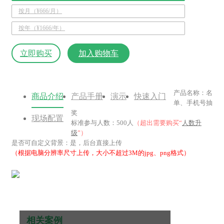
按月（¥666/月）
按年（¥1666/年）
立即购买
加入购物车
产品名称：名
商品介绍
产品手册
演示
快速入门
单、手机号抽
奖
现场配置
标准参与人数：500人
（超出需要购买“
人数升
级
”）
是否可自定义背景：是，后台直接上传
（根据电脑分辨率尺寸上传，大小不超过3M的jpg、png格式）
相关案例