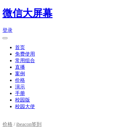
微信大屏幕
登录
首页
免费使用
常用组合
直播
案例
价格
演示
手册
校园版
校园大使
价格
/
ibeacon签到
购物车(
0
)