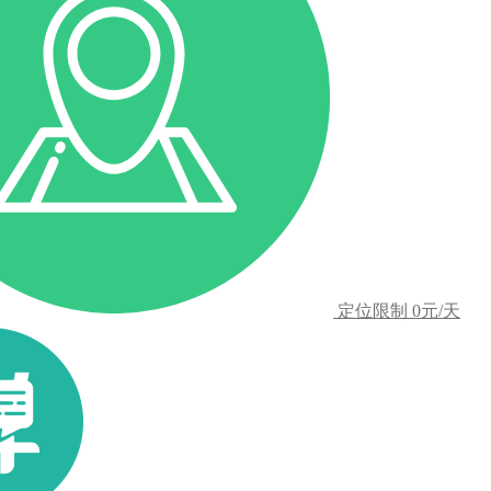
定位限制
0元/天