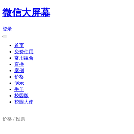
微信大屏幕
登录
首页
免费使用
常用组合
直播
案例
价格
演示
手册
校园版
校园大使
价格
/
投票
购物车(
0
)