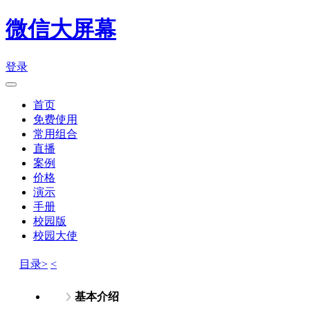
微信大屏幕
登录
首页
免费使用
常用组合
直播
案例
价格
演示
手册
校园版
校园大使
目录>
<
基本介绍