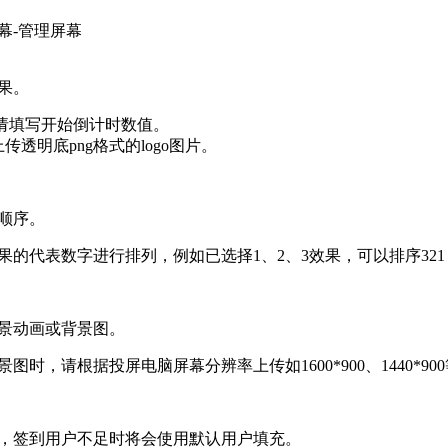
幕-管理屏幕
果。
果请填写开始倒计时数值。
请上传透明底png格式的logo图片。
顺序。
的代表数字进行排列，例如已选择1、2、3效果，可以排序321，2
景动画或背景图。
图时，请根据投屏电脑屏幕分辨率上传如1600*900、1440*9
，签到用户不足时将会使用默认用户填充。